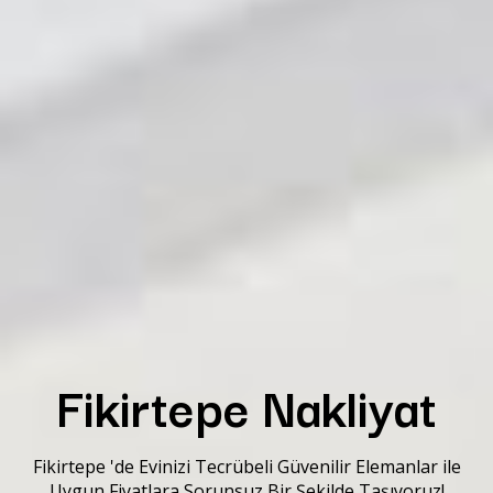
Fikirtepe Nakliyat
Fikirtepe 'de Evinizi Tecrübeli Güvenilir Elemanlar ile
Uygun Fiyatlara Sorunsuz Bir Şekilde Taşıyoruz!